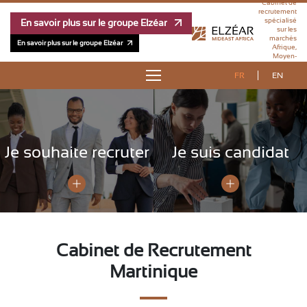
Cabinet de
recrutement
spécialisé
En savoir plus sur le groupe Elzéar
sur les
marchés
En savoir plus sur le groupe Elzéar
Afrique,
Moyen-
Orient et
Outre-Mer
FR
EN
À PROPOS
OFFRES D’EMPLOI
Je souhaite recruter
Je suis candidat
RÉFÉRENCES
MÉTHODOLOGIE
ÉQUIPE
Cabinet de Recrutement
Martinique
PUBLICATIONS