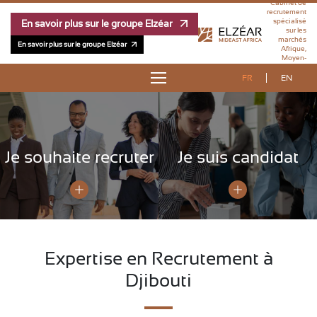
Cabinet de
recrutement
spécialisé
En savoir plus sur le groupe Elzéar
sur les
marchés
En savoir plus sur le groupe Elzéar
Afrique,
Moyen-
Orient et
Outre-Mer
FR
EN
À PROPOS
OFFRES D’EMPLOI
Je souhaite recruter
Je suis candidat
RÉFÉRENCES
MÉTHODOLOGIE
ÉQUIPE
Expertise en Recrutement à
Djibouti
PUBLICATIONS