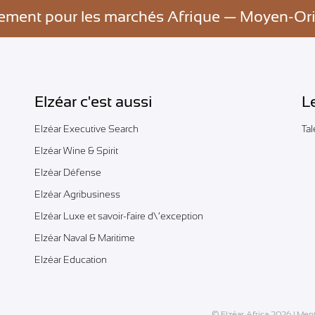
tement pour les marchés Afrique — Moyen-Or
Elzéar c'est aussi
L
Elzéar Executive Search
Ta
Elzéar Wine & Spirit
Elzéar Défense
Elzéar Agribusiness
Elzéar Luxe et savoir-faire d\’exception
Elzéar Naval & Maritime
Elzéar Education
© Elzéar Africa 2026 |
Ment