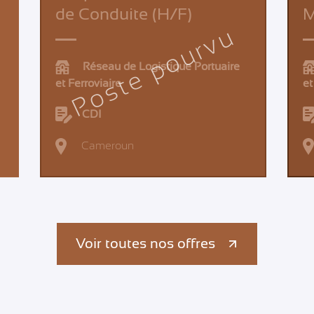
de Conduite (H/F)
M
Poste pourvu
Réseau de Logistique Portuaire
et Ferroviaire
et
CDI
Cameroun
Voir toutes nos offres