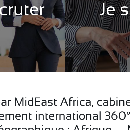
cruter
Je 
Contactez-nous
Déposer son
CV
ar MidEast Africa, cabin
ement international 360°
éographique : Afrique —