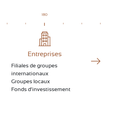
180
Entreprises
Filiales de groupes
Séné
internationaux
Maro
Groupes locaux
Gabo
Fonds d’investissement
RDC,
Afri
Mada