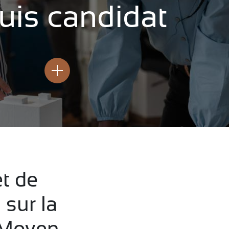
suis candidat
Nos offres
et de
 sur la
 Moyen-