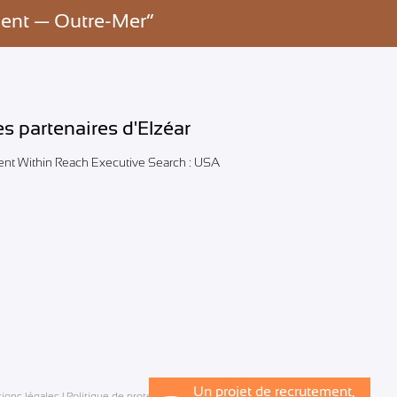
ient — Outre-Mer”
es partenaires d'Elzéar
lent Within Reach Executive Search : USA
Un projet de recrutement,
ions légales
|
Politique de protection des données
|
Glossaire