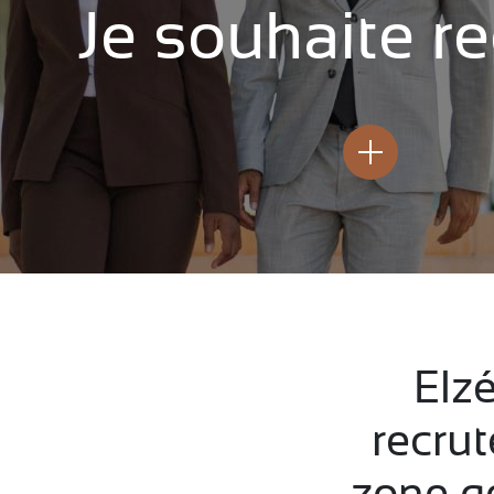
Je souhaite re
Notre
Notre équipe
méthodologie
Elzé
recrut
zone g