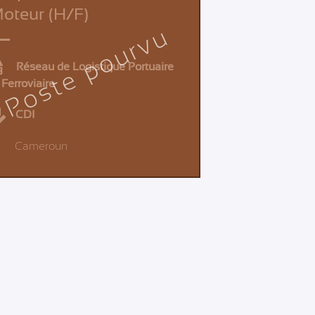
oteur (H/F)
Poste pourvu
Réseau de Logistique Portuaire
 Ferroviaire
CDI
Cameroun